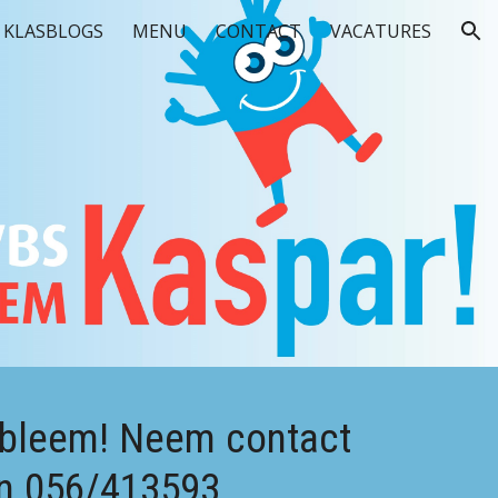
KLASBLOGS
MENU
CONTACT
VACATURES
ion
obleem! Neem contact
n 056/413593.